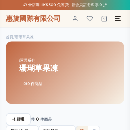
🎁 全店滿 HK$500 免運費 · 新會員註冊即享 9 折
惠旋國際有限公司
首頁
/
珊瑚草果凍
嚴選系列
珊瑚草果凍
0 件商品
篩選
共
0
件商品